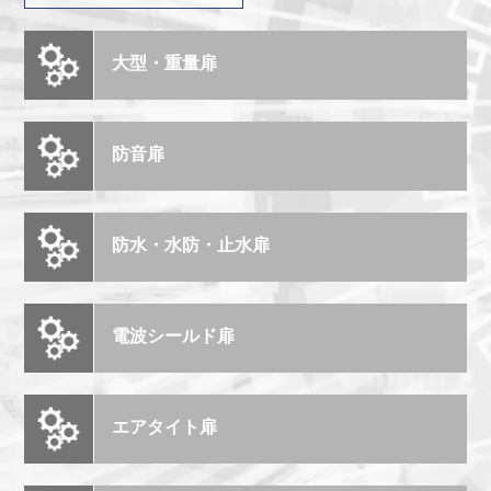
大型・重量扉
防音扉
防水・水防・止水扉
電波シールド扉
エアタイト扉