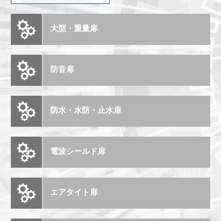
大型・重量扉
防音扉
防水・水防・止水扉
電波シールド扉
エアタイト扉